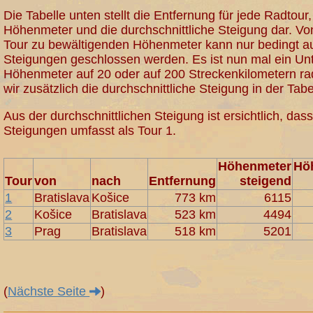
Die Tabelle unten stellt die Entfernung für jede Radtour
Höhenmeter und die durchschnittliche Steigung dar. V
Tour zu bewältigenden Höhenmeter kann nur bedingt auf
Steigungen geschlossen werden. Es ist nun mal ein Un
Höhenmeter auf 20 oder auf 200 Streckenkilometern r
wir zusätzlich die durchschnittliche Steigung in der Ta
Aus der durchschnittlichen Steigung ist ersichtlich, das
Steigungen umfasst als Tour 1.
Höhenmeter
Hö
Tour
von
nach
Entfernung
steigend
1
Bratislava
Košice
773 km
6115
2
Košice
Bratislava
523 km
4494
3
Prag
Bratislava
518 km
5201
(
Nächste Seite
)