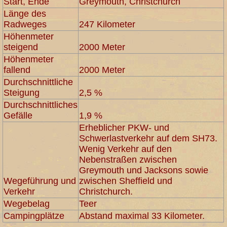
Start, Ende
Greymouth, Christchurch
Länge des
Radweges
247 Kilometer
Höhenmeter
steigend
2000 Meter
Höhenmeter
fallend
2000 Meter
Durchschnittliche
Steigung
2,5 %
Durchschnittliches
Gefälle
1,9 %
Erheblicher PKW- und
Schwerlastverkehr auf dem SH73.
Wenig Verkehr auf den
Nebenstraßen zwischen
Greymouth und Jacksons sowie
Wegeführung und
zwischen Sheffield und
Verkehr
Christchurch.
Wegebelag
Teer
Campingplätze
Abstand maximal 33 Kilometer.