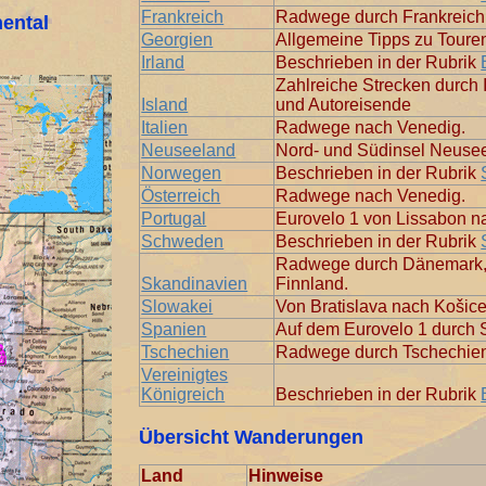
Frankreich
Radwege durch Frankreich
nental
Georgien
Allgemeine Tipps zu Toure
Irland
Beschrieben in der Rubrik
Zahlreiche Strecken durch 
Island
und Autoreisende
Italien
Radwege nach Venedig.
Neuseeland
Nord- und Südinsel Neuse
Norwegen
Beschrieben in der Rubrik
Österreich
Radwege nach Venedig.
Portugal
Eurovelo 1 von Lissabon n
Schweden
Beschrieben in der Rubrik
Radwege durch Dänemark
Skandinavien
Finnland.
Slowakei
Von Bratislava nach Košice
Spanien
Auf dem Eurovelo 1 durch 
Tschechien
Radwege durch Tschechie
Vereinigtes
Königreich
Beschrieben in der Rubrik
Übersicht Wanderungen
Land
Hinweise