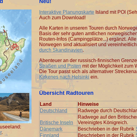
nd
Neu!
Interaktive Planungskarte
Island mit POI (Se
Auch zum Download!
Alle Karten in unseren Touren durch Norwegen
Basis der sehr guten amtlichen norwegische
Routen-Infos (Campingplätze...) ergänzt. Al
Norwegen sind aktualisiert und vereinheitlich
durch Skandinavien
.
Abenteuer an der russisch-finnischen Grenz
Straßen und Pisten
mit der Möglichkeit zum 
Die Tour passt sich als alternativer Streckena
Kirkenes nach Helsinki
ein.
Übersicht Radtouren
Land
Hinweise
Deutschland
Radwege durch Deutschla
Radwege auf den Britischen
Britische Inseln
Vereinigtes Königreich.
useeland:
Dänemark
Beschrieben in der Rubrik
r
.
Finnland
Beschrieben in der Rubrik