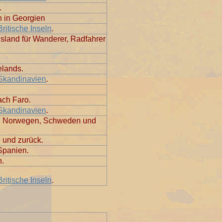
.
n in Georgien
Britische Inseln
.
Island für Wanderer, Radfahrer
elands.
Skandinavien
.
ach Faro.
Skandinavien
.
, Norwegen, Schweden und
 und zurück.
Spanien.
n.
Britische Inseln
.