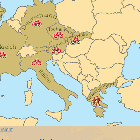
rsicht
.