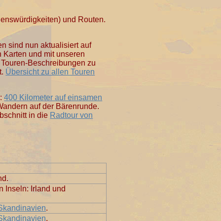
henswürdigkeiten) und Routen.
 sind nun aktualisiert auf
n Karten und mit unseren
le Touren-Beschreibungen zu
t.
Übersicht zu allen Touren
e:
400 Kilometer auf einsamen
Wandern auf der Bärenrunde.
bschnitt in die
Radtour von
nd.
 Inseln: Irland und
Skandinavien
.
Skandinavien
.